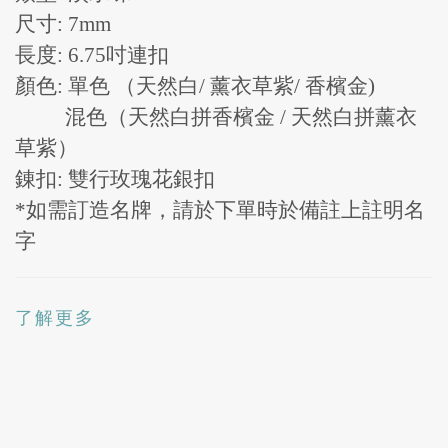
尺寸
: 7mm
長度
: 6.75
吋連扣
顏色
: 單色 （
天然白/ 薰衣草紫/ 香檳金)
混色（天然白拼香檳金 / 天然白拼薰衣
草紫）
錬扣
: 雙行玫瑰花
銀扣
*如需訂造名牌，請於下單時於備註上註明名
字
了解更多