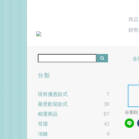
商店
銷售
全
分類
現有優惠款式
7
最受歡迎款式
38
分享到
精選商品
87
耳環
43
項錬
4