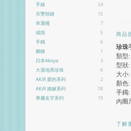
手鏈
24
吊墜頸鏈
15
幸運繩
7
戒指
5
商品
手鐲
6
珍珠
腳鏈
1
類型
日本Akoya
3
型狀
大溪地黑珍珠
6
大小
AKiR 愛的系列
2
顏色
AKiR 婚嫁系列
18
手鐲
:
專屬名字系列
19
內圈尺
了解