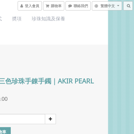
登入會員
購物車
聯絡我們
繁體中文
式
奬項
珍珠知識及保養
Y 三色珍珠手錬手鐲｜AKIR PEARL
.00
物車