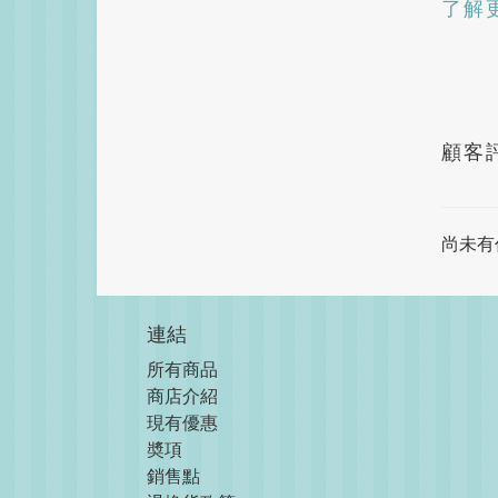
了解
顧客
尚未有
連結
所有商品
商店介紹
現
有優惠
奬項
銷售點