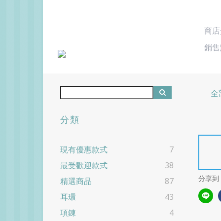
商店
銷售
全
分類
現有優惠款式
7
最受歡迎款式
38
分享到
精選商品
87
耳環
43
項錬
4