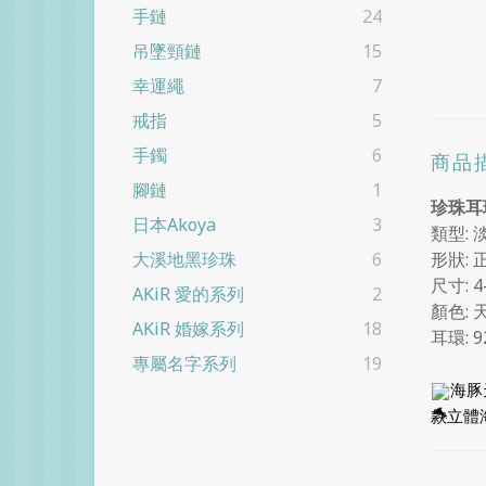
手鏈
24
吊墜頸鏈
15
幸運繩
7
戒指
5
手鐲
6
商品
腳鏈
1
珍珠耳
日本Akoya
3
類型: 
形狀: 
大溪地黑珍珠
6
尺寸: 4
AKiR 愛的系列
2
顏色: 
AKiR 婚嫁系列
18
耳環: 
專屬名字系列
19
海豚
款立體