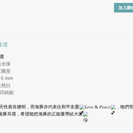
加入購
描述
環
淡水珠
正圓形
-5 mm
天然白
925純銀
天性善良聰明，而海豚亦代表住和平友愛
𝐿𝑜𝑣𝑒 & 𝑃𝑒𝑎𝑐𝑒
，牠們
海豚耳環，希望能把海豚的正能量帶給大家